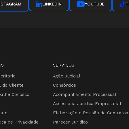
NSTAGRAM
LINKEDIN
YOUTUBE
T
KS
SERVIÇOS
critório
Ação Judicial
 do Cliente
Consórcios
balhe Conosco
Acompanhamento Processual
g
Assessoria Jurídica Empresarial
tato
Elaboração e Revisão de Contratos
tica de Privacidade
Parecer Jurídico