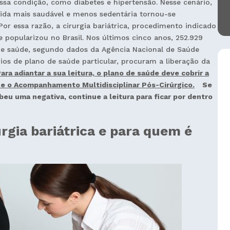
ssa condição, como diabetes e hipertensão. Nesse cenário,
vida mais saudável e menos sedentária tornou-se
r essa razão, a cirurgia bariátrica, procedimento indicado
 popularizou no Brasil. Nos últimos cinco anos, 252.929
s de saúde, segundo dados da Agência Nacional de Saúde
rios de plano de saúde particular, procuram a liberação da
ara adiantar a sua leitura, o plano de saúde deve cobrir a
ra e o Acompanhamento Multidisciplinar Pós-Cirúrgico.
Se
eu uma negativa, continue a leitura para ficar por dentro
rgia bariátrica e para quem é