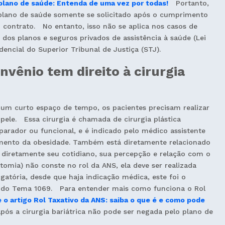
 plano de saúde: Entenda de uma vez por todas!
Portanto,
plano de saúde somente se solicitado após o cumprimento
 contrato. No entanto, isso não se aplica nos casos de
 dos planos e seguros privados de assistência à saúde (Lei
encial do Superior Tribunal de Justiça (STJ).
nvênio tem direito à cirurgia
um curto espaço de tempo, os pacientes precisam realizar
le. Essa cirurgia é chamada de cirurgia plástica
arador ou funcional, e é indicado pelo médico assistente
atamento da obesidade. Também está diretamente relacionado
diretamente seu cotidiano, sua percepção e relação com o
omia) não conste no rol da ANS, ela deve ser realizada
gatória, desde que haja indicação médica, este foi o
 do Tema 1069. Para entender mais como funciona o Rol
 o artigo Rol Taxativo da ANS: saiba o que é e como pode
pós a cirurgia bariátrica não pode ser negada pelo plano de