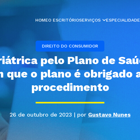
HOME
O ESCRITÓRIO
SERVIÇOS
ESPECIALIDAD
DIREITO DO CONSUMIDOR
riátrica pelo Plano de Saú
 que o plano é obrigado a
procedimento
26 de outubro de 2023 | por
Gustavo Nunes