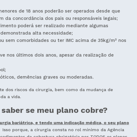
menores de 18 anos poderão ser operados desde que
m da concordância dos pais ou responsáveis legais;
dimento poderá ser realizado mediante algumas
e demonstrada alta necessidade;
ou sem comorbidades ou ter IMC acima de 35kg/m² nos
e nos últimos dois anos, apesar da realização de
ol;
cóticos, demências graves ou moderadas.
e dos riscos da cirurgia, bem como da mudança de
oda a vida.
 saber se meu plano cobre?
urgia bariátrica, e tendo uma indicação médica, o seu plano
Isso porque, a cirurgia consta no rol mínimo da Agência
rocedimentos de cobertura obrigatória por TODOS os planos