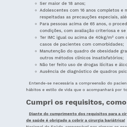
Ser maior de 18 anos;
Adolescentes com 16 anos completos e 
respeitadas as precauções especiais, alé
Para pessoas acima de 65 anos, o proce
condições, com avaliação criteriosa e s
Ter IMC igual ou acima de 40kg/m² com 
casos de pacientes com comorbidades;
Manutenção do quadro de obesidade grav
outros métodos clínicos insatisfatórios;
Não ter feito uso de drogas ilícitas e álco
Ausência de diagnóstico de quadros psi
Entende-se necessária a compreensão do pacient
hábitos e estilo de vida que o acompanhará por t
Cumpri os requisitos, como
Diante do cumprimento dos requisitos para a cir
de saúde é obrigado a cobrir a cirurgia bariátrica!
Nacional de Saúde, responsável por elencar os p