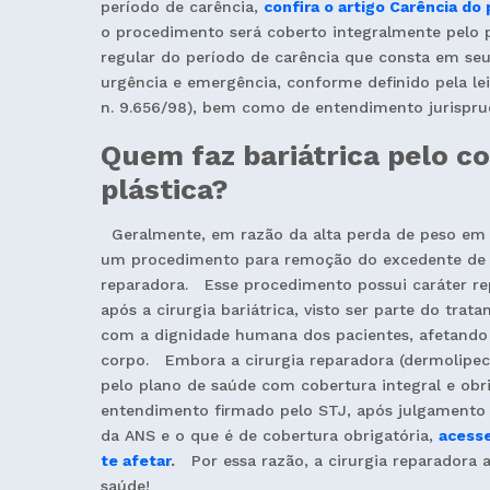
período de carência,
confira o artigo Carência do
o procedimento será coberto integralmente pelo 
regular do período de carência que consta em seu
urgência e emergência, conforme definido pela lei
n. 9.656/98), bem como de entendimento jurisprud
Quem faz bariátrica pelo co
plástica?
Geralmente, em razão da alta perda de peso em 
um procedimento para remoção do excedente de pe
reparadora. Esse procedimento possui caráter rep
após a cirurgia bariátrica, visto ser parte do tr
com a dignidade humana dos pacientes, afetando 
corpo. Embora a cirurgia reparadora (dermolipect
pelo plano de saúde com cobertura integral e obri
entendimento firmado pelo STJ, após julgamento
da ANS e o que é de cobertura obrigatória,
acesse
te afetar
.
Por essa razão, a cirurgia reparadora a
saúde!