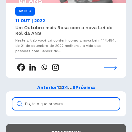
ARTIGO
11 OUT | 2022
Um Outubro mais Rosa com a nova Lei do
Rol da ANS
Neste artigo você vai conferir como a nova Lei nº 14.454,
de 21 de setembro de 2022 melhorou a vida das
pessoas com Câncer de...
Anterior
1
2
3
4
…
6
Próxima
Digite
o
que
procura